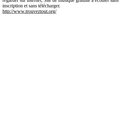
regarder sur internet, Site de musique gratuite à ecouter sans
inscription et sans télécharger.
http://www.trouveztout.org/